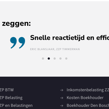
 zeggen:
tijd en efficiënt werken via dropb
MAN
ZP BTW
Inkomstenbelasting Z
ZP Belasting
Kosten Boekhouder
ZP en Belastingen
Boekhouder Den Bosc