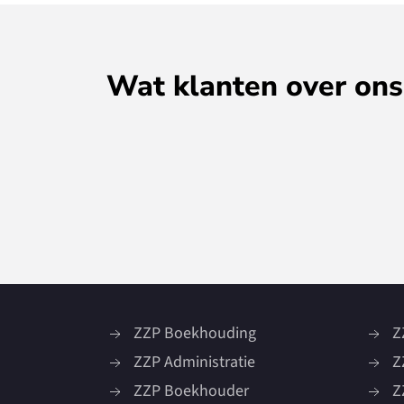
Wat klanten over ons
Snelle reactie
ERIC BLANSJAAR, ZZP TIMMER
ZZP Boekhouding
Z
ZZP Administratie
Z
ZZP Boekhouder
Z