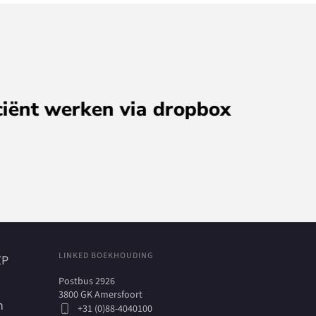
ox
LINKED BOEKHOUDING
ZP
Postbus 2926
3800 GK Amersfoort
h
+31 (0)88-4040100