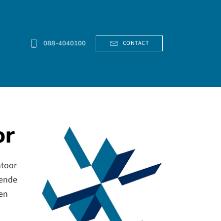
088-4040100
CONTACT
or
ntoor
mende
ten