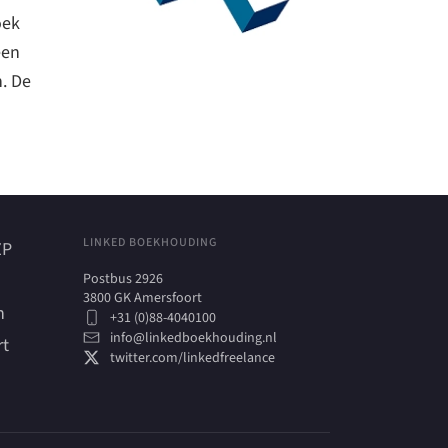
oek
een
n. De
LINKED BOEKHOUDING
ZP
Postbus 2926
3800 GK Amersfoort
h
+31 (0)88-4040100
info@linkedboekhouding.nl
rt
twitter.com/linkedfreelance