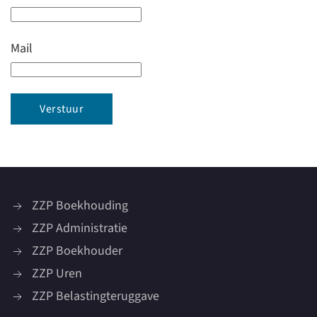
Mail
ZZP Boekhouding
ZZP Administratie
ZZP Boekhouder
ZZP Uren
ZZP Belastingteruggave