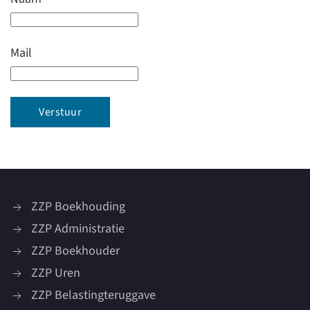
Mail
ZZP Boekhouding
ZZP Administratie
ZZP Boekhouder
ZZP Uren
ZZP Belastingteruggave