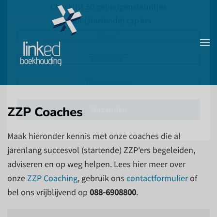
ONTVANG GRATIS HET E-BOOK
Skip to main content
Checklist 50 geheugensteuntjes
voor (startende) zzp’ers
ZZP Coaches
Maak hieronder kennis met onze coaches die al
jarenlang succesvol (startende) ZZP'ers begeleiden,
Verzenden
adviseren en op weg helpen. Lees hier meer over
onze
ZZP Coaching
, gebruik ons
contactformulier
of
bel ons vrijblijvend op
088-6908800
.