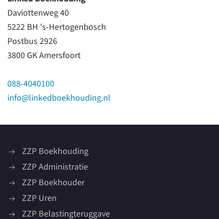
Daviottenweg 40
5222 BH 's-Hertogenbosch
Postbus 2926
3800 GK Amersfoort
088-4040100
info@linkedboekhouding.nl
ZZP Boekhouding
ZZP Administratie
ZZP Boekhouder
ZZP Uren
ZZP Belastingteruggave